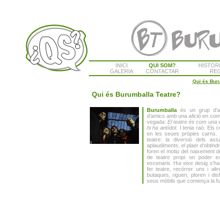
INICI
QUI SOM?
HISTOR
GALERIA
CONTACTAR
REG
Qui és Bur
Qui és Burumballa Teatre?
Burumballa
és un grup d'am
d'amics amb una afició en comú
vegada:
El teatre és com una 
hi ha antídot.
I tenia raó. Els
en les seues pròpies carns.
teatre: la diversió dels ass
aplaudiments, el plaer d'obtin
foren el motiu del naixement 
de teatre propi on poder ex
escenaris. Hui eixe desig s'ha f
fer teatre, recórrer uns i a
butaques, riguen, ploren i dis
seus mòbils que comença la fu