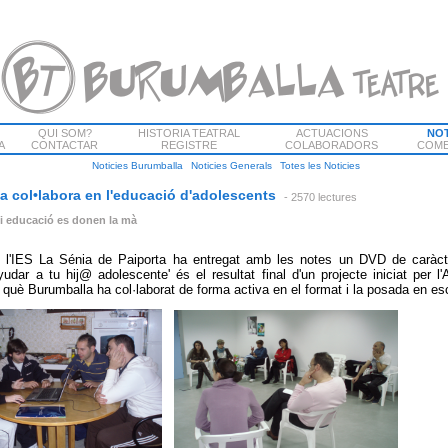
QUI SOM?
HISTORIA TEATRAL
ACTUACIONS
NOT
A
CONTACTAR
REGISTRE
COLABORADORS
COME
Noticies Burumballa
Noticies Generals
Totes les Noticies
a col•labora en l'educació d'adolescents
- 2570 lectures
 i educació es donen la mà
 l'IES
La Sénia
de Paiporta ha entregat amb les notes un DVD de caràcte
udar a tu hij@ adolescente' és el resultat final d'un projecte iniciat per
què Burumballa ha col·laborat de forma activa en el format i la posada en es