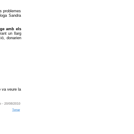
ls problemes
loga Sandra
nge amb els
ant un llarg
ió, donarien
e va veure la
e -
20/08/2010
Tornar