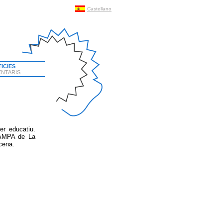
Castellano
ICIES
NTARIS
r educatiu.
 l'AMPA de
La
cena.