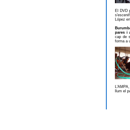
El DVD p
s'escen
López en
Burumba
pares i 
cap de s
forma a u
L'AMPA, 
llum el p