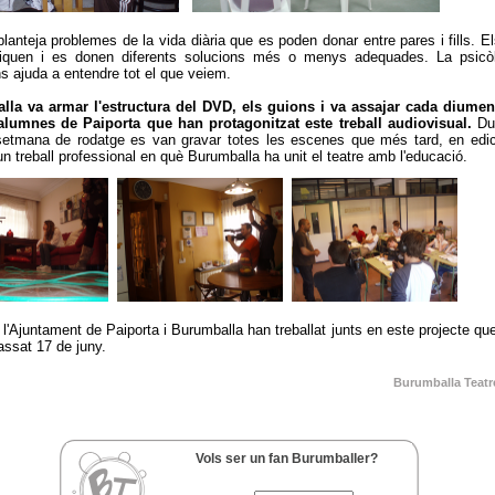
lanteja problemes de la vida diària que es poden donar entre pares i fills. E
ifiquen i es donen diferents solucions més o menys adequades. La psicò
s ajuda a entendre tot el que veiem.
lla va armar l'estructura del DVD, els guions i va assajar cada diume
alumnes de Paiporta que han protagonitzat este treball audiovisual.
Dur
etmana de rodatge es van gravar totes les escenes que més tard, en edic
n treball professional en què Burumballa ha unit el teatre amb l'educació.
l'Ajuntament de Paiporta i Burumballa han treballat junts en este projecte qu
assat 17 de juny.
Burumballa Teatr
Vols ser un fan Burumballer?