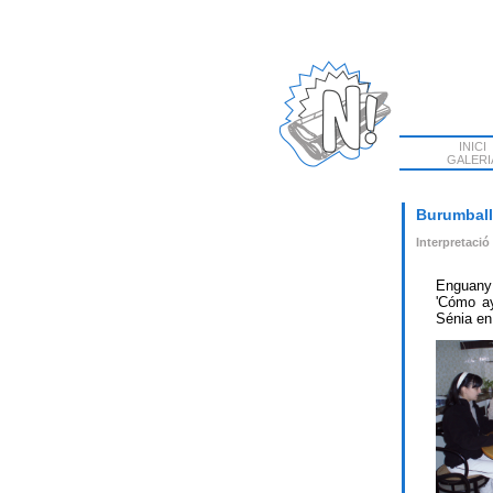
INICI
GALERI
Burumball
Interpretació
Enguany
'Cómo ay
Sénia
en 