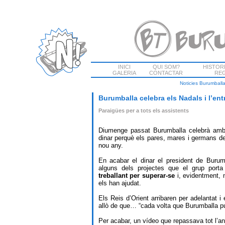
INICI
QUI SOM?
HISTOR
GALERIA
CONTACTAR
REG
Noticies Burumball
Burumballa celebra els Nadals i l’ent
Paraigües per a tots els assistents
Diumenge passat Burumballa celebrà amb 
dinar perquè els pares, mares i germans dels
nou any.
En acabar el dinar el president de Burumb
alguns dels projectes que el grup por
treballant per superar-se
i, evidentment, 
els han ajudat.
Els Reis d’Orient arribaren per adelantat i
allò de que… “cada volta que Burumballa puja
Per acabar, un vídeo que repassava tot l’an