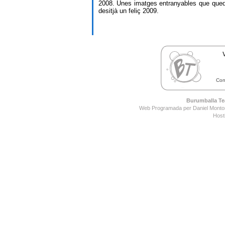
2008. Unes imatges entranyables que qued
desitjà un feliç 2009.
Con
Burumballa Tea
Web Programada per Daniel Montor
Host