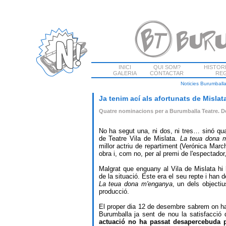
INICI
QUI SOM?
HISTOR
GALERIA
CONTACTAR
REG
Noticies Burumball
Ja tenim ací als afortunats de Mislat
Quatre nominacions per a Burumballa Teatre. De 
No ha segut una, ni dos, ni tres… sinó qu
de Teatre Vila de Mislata.
La teua dona 
millor actriu de repartiment (Verónica Mar
obra i, com no, per al premi de l'espectador,
Malgrat que enguany al Vila de Mislata hi 
de la situació. Este era el seu repte i han
La teua dona m'enganya
, un dels objecti
producció.
El proper dia 12 de desembre sabrem on ha
Burumballa ja sent de nou la satisfacció d
actuació no ha passat desapercebuda p