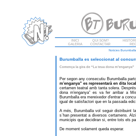
INICI
QUI SOM?
HISTOR
GALERIA
CONTACTAR
REG
Noticies Burumball
Burumballa es seleccionat al concurs
Comença la gira de “La teua dona m’enganya”
Per segon any consecutiu Burumballa partci
m'enganya” es representarà en dita local
certamen teatral amb tanta solera. Després 
dona m'enganya”
es va fer arribar a Misl
Burumballa era mereixedor d'entrar a concur
igual de satisfactori que en la passada edic
A més, Burumballa vol seguir distribuint l
s`han presentat a diversos certamens. Alzi
municipis que decidiran si, entre tots els pa
De moment solament queda esperar.