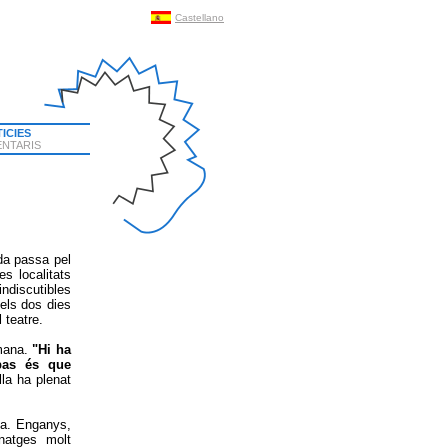
Castellano
ICIES
NTARIS
da passa pel
s localitats
indiscutibles
 els dos dies
 teatre.
tmana.
"Hi ha
 pas és que
a ha plenat
da. Enganys,
natges molt