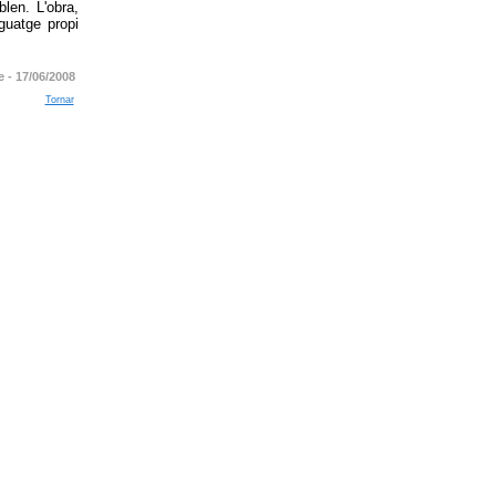
len. L'obra,
guatge propi
e -
17/06/2008
Tornar