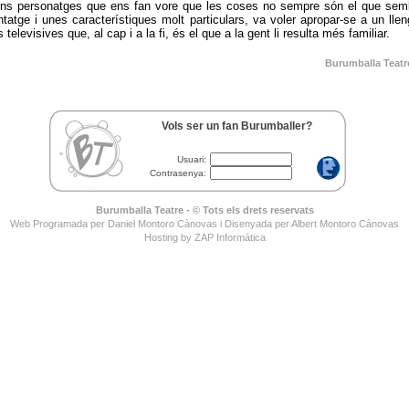
Uns personatges que ens fan vore que les coses no sempre són el que semb
atge i unes característiques molt particulars, va voler apropar-se a un llen
 televisives que, al cap i a la fi, és el que a la gent li resulta més familiar.
Burumballa Teatr
Vols ser un fan Burumballer?
Usuari:
Contrasenya:
Burumballa Teatre - © Tots els drets reservats
Web Programada per Daniel Montoro Cànovas i Disenyada per Albert Montoro Cànovas
Hosting by ZAP Informática