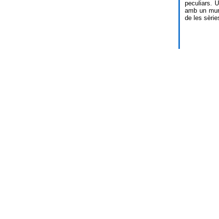
peculiars. 
amb un munt
de les sèries