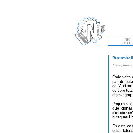
INICI
GALERI
Burumballa
Ara sí, una in
Cada volta 
pati de but
de l'Auditor
de vore tea
el jove grup 
Poques volt
que donar 
s'aficionen
butaques i 
En este cas
cels, fals