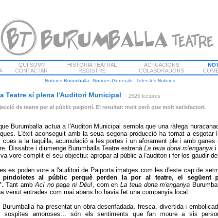
QUI SOM?
HISTORIA TEATRAL
ACTUACIONS
NOT
A
CONTACTAR
REGISTRE
COLABORADORS
COME
Noticies Burumballa
Noticies Generals
Totes les Noticies
 Teatre sí plena l'Auditori Municipal
- 2526 lectures
jecció de teatre per al públic paiportí. El resultat: molt però que molt satisfactori.
que Burumballa actua a l'Auditori Municipal sembla que una ràfega huracana
aques. L'èxit aconseguit amb la seua segona producció ha tornat a esgotar le
i: cues a la taquilla, acumulació a les portes i un aforament ple i amb ganes 
tre. Dissabte i diumenge Burumballa Teatre estrenà
La teua dona m'enganya
i
va vore complit el seu objectiu: apropar al públic a l'auditori i fer-los gaudir del
es es poden vore a l'auditori de Paiporta imatges com les d'este cap de se
pindoletes al públic perquè perden la por al teatre, el següent
”.
Tant amb
Ací no paga ni Déu!
, com en
La teua dona m'enganya
Burumball
ha venut entrades com mai abans ho havia fet una companyia local.
 Burumballa ha presentat un obra desenfadada, fresca, divertida i embolica
es sospites amoroses… són els sentiments que fan moure a sis perso