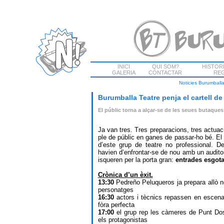
INICI
QUI SOM?
HISTOR
GALERIA
CONTACTAR
REG
Noticies Burumball
Burumballa Teatre penja el cartel
El públic torna a alçar-se de les seues butaques
Ja van tres. Tres preparacions, tres actuac
ple de públic en ganes de passar-ho bé. El
d’este grup de teatre no professional. D
havien d’enfrontar-se de nou amb un audito
isqueren per la porta gran:
entrades esgota
Crònica d’un èxit.
13:30
Pedreño Peluqueros ja prepara allò n
personatges
16:30
actors i tècnics repassen en escena 
fòra perfecta
17:00
el grup rep les càmeres de Punt Dos 
els protagonistas