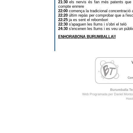
21:30
els nervis és fan més patents que 
compte enrrere
22:00
comença la tradicional concentració a
22:20
últim repàs per comprobar que a l'esce
22:25
ja es sent el rebombori
22:30
s'apaguen les llums i s'obri el teló
24:30
s'encenen les llums i es veu un públic
ENHORABONA BURUMBALLA!!
Con
Burumballa Tea
Web Programada per Daniel Montor
Host